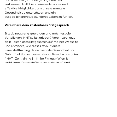
und unsere allgemeine geistige Klarheit 
verbessern. IHHT bietet eine entspannte und 
effektive Möglichkeit, um unsere mentale 
Gesundheit zu unterstützen und ein 
ausgeglicheneres, gesünderes Leben zu führen.
Vereinbare dein kostenloses Erstgespräch
Bist du neugierig geworden und möchtest die 
Vorteile von IHHT selbst erleben? Vereinbare jetzt 
dein kostenloses Erstgespräch auf meiner Webseite 
und entdecke, wie dieses revolutionäre 
Sauerstofftraining deine mentale Gesundheit und 
Gehirnfunktion verbessern kann. Besuche uns unter 
[IHHT | Zelltraining | Infinite Fitness » Wien & 
Waldviertel](https://infinite-zelltraining.at) und 
starte deine Reise zu einem gesünderen, fitteren 
Ich.
Nutze diese Gelegenheit, um die transformative 
Kraft von IHHT zu erleben und deine mentale 
Gesundheit auf ein neues Niveau zu heben! 🌈✨ 
#IHHT
#Sauerstofftraining
#Zelltraining
#MentaleGesundheit
#Gehirnfunktion
#Stressreduktion
#Depressionsprävention
#Demenzprävention
#Entgiftung
#KostenlosesErstgespräch