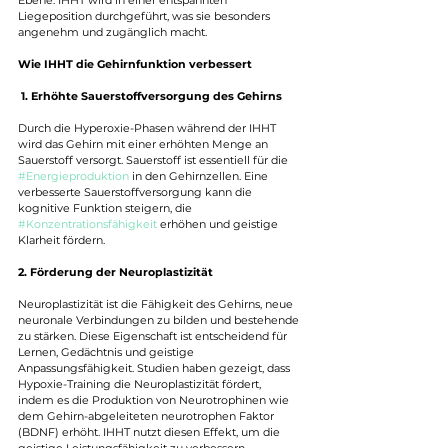
Ebene. IHHT wird in einer entspannten 
Liegeposition durchgeführt, was sie besonders 
angenehm und zugänglich macht.
Wie IHHT die Gehirnfunktion verbessert
1. Erhöhte Sauerstoffversorgung des Gehirns
Durch die Hyperoxie-Phasen während der IHHT 
wird das Gehirn mit einer erhöhten Menge an 
Sauerstoff versorgt. Sauerstoff ist essentiell für die 
#Energieproduktion
 in den Gehirnzellen. Eine 
verbesserte Sauerstoffversorgung kann die 
kognitive Funktion steigern, die 
#Konzentrationsfähigkeit
 erhöhen und geistige 
Klarheit fördern.
2. Förderung der Neuroplastizität
Neuroplastizität ist die Fähigkeit des Gehirns, neue 
neuronale Verbindungen zu bilden und bestehende 
zu stärken. Diese Eigenschaft ist entscheidend für 
Lernen, Gedächtnis und geistige 
Anpassungsfähigkeit. Studien haben gezeigt, dass 
Hypoxie-Training die Neuroplastizität fördert, 
indem es die Produktion von Neurotrophinen wie 
dem Gehirn-abgeleiteten neurotrophen Faktor 
(BDNF) erhöht. IHHT nutzt diesen Effekt, um die 