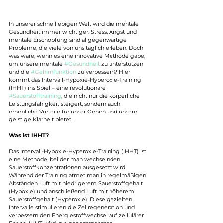
In unserer schnelllebigen Welt wird die mentale 
Gesundheit immer wichtiger. Stress, Angst und 
mentale Erschöpfung sind allgegenwärtige 
Probleme, die viele von uns täglich erleben. Doch 
was wäre, wenn es eine innovative Methode gäbe, 
um unsere mentale 
#Gesundheit
 zu unterstützen 
und die 
#Gehirnfunktion
 zu verbessern? Hier 
kommt das Intervall-Hypoxie-Hyperoxie-Training 
(IHHT) ins Spiel – eine revolutionäre 
#Sauerstofftraining
, die nicht nur die körperliche 
Leistungsfähigkeit steigert, sondern auch 
erhebliche Vorteile für unser Gehirn und unsere 
geistige Klarheit bietet.
Was ist IHHT?
Das Intervall-Hypoxie-Hyperoxie-Training (IHHT) ist 
eine Methode, bei der man wechselnden 
Sauerstoffkonzentrationen ausgesetzt wird. 
Während der Training atmet man in regelmäßigen 
Abständen Luft mit niedrigerem Sauerstoffgehalt 
(Hypoxie) und anschließend Luft mit höherem 
Sauerstoffgehalt (Hyperoxie). Diese gezielten 
Intervalle stimulieren die Zellregeneration und 
verbessern den Energiestoffwechsel auf zellulärer 