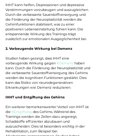
IHHT kann helfen, Depressionen und depressive 
Verstimmungen vorzubeugen und auszugleichen. 
Durch die verbesserte Sauerstoffversorgung und 
die Förderung der Neuroplastizität werden die 
Gehirnfunktionen stabilisiert, was zu einer 
positiveren Lebenseinstellung führen kann. Die 
entspannende Wirkung des Trainings trägt 
zusätzlich zur emotionalen Ausgeglichenheit bei.
2. Vorbeugende Wirkung bei Demenz
Studien haben gezeigt, dass IHHT eine 
vorbeugende Wirkung gegen 
#Demenz
 haben 
kann. Durch die Förderung der Neuroplastizität und 
die verbesserte Sauerstoffversorgung des Gehirns 
werden die kognitiven Funktionen gestärkt. Dies 
kann das Risiko von neurodegenerativen 
Erkrankungen wie Demenz reduzieren.
IHHT und Entgiftung des Gehirns
Ein weiterer bemerkenswerter Vorteil von IHHT ist 
die 
#Entgiftung
 des Gehirns. Während des 
Trainings werden die Zellen dazu angeregt, 
Schadstoffe effizienter abzubauen und 
auszuscheiden. Dies ist besonders wichtig in der 
Rehabilitation, zum Beispiel bei 