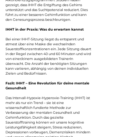
Alkoholentzugsprogrammen. Studien haben 
gezeigt, dass IHHT die Entgiftung des Gehirns 
unterstützt und das Suchtpotenzial reduziert. Dies 
führt zu einer besseren Gehirnfunktion und kann 
den Genesungsprozess beschleunigen.
IHHT in der Praxis: Was du erwarten kannst
Bei einer IHHT-Sitzung liegst du entspannt und 
atmest über eine Maske die wechselnden 
Sauerstoffkonzentrationen ein. Jede Sitzung dauert 
in der Regel zwischen 40 und 60 Minuten und wird 
von einer/einem ausgebildeten TrainerIn 
überwacht. Die Anzahl der benötigten Sitzungen 
kann variieren, abhängig von deinen individuellen 
Zielen und Bedürfnissen.
Fazit: IHHT – Eine Revolution für deine mentale 
Gesundheit
Das Intervall-Hypoxie-Hyperoxie-Training (IHHT) ist 
mehr als nur ein Trend – sie ist eine 
wissenschaftlich fundierte Methode zur 
Verbesserung der mentalen Gesundheit und 
Gehirnfunktion. Durch das gezielte 
Sauerstofftraining können wir unsere kognitive 
Leistungsfähigkeit steigern, Stress reduzieren, 
Depressionen vorbeugen, Demenzrisiken mindern 