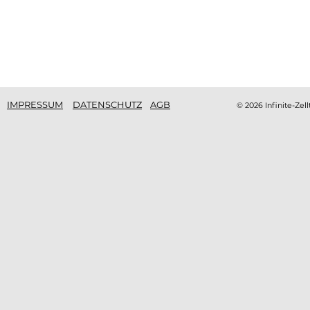
Intervall-Hypoxie-Training
Die W
(IHHT) bei Heuschnupfen: Eine
Lung
natürliche Unterstützung
Unte
IMPRESSUM
DATENSCHUTZ
AGB
© 2026 Infinite-Zell
Atem