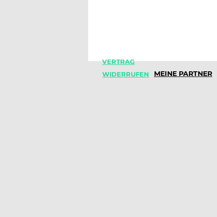
Kommentar verfassen...
IHHT bei Diabetes Typ 2 –
natürlich den Blutzucker
VERTRAG
senken & Insulinresistenz
MEINE PARTNER
WIDERRUFEN
verbessern