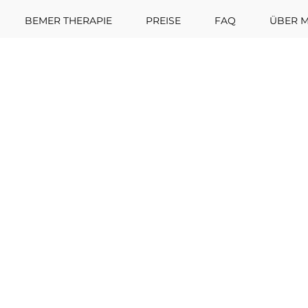
BEMER THERAPIE
PREISE
FAQ
ÜBER M
7. Juni 2025
1 Min. Lesezeit
nergie im Sommer – wie IH
ze-Erschöpfung hilft