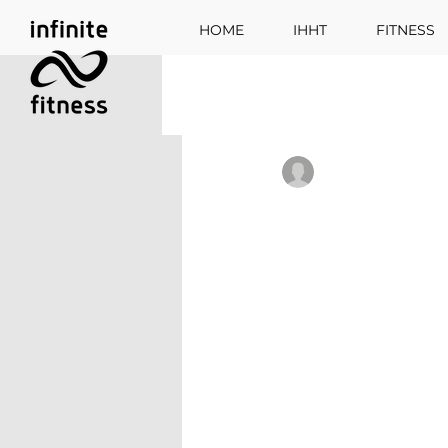
HOME
IHHT
FITNESS
BLOG
Katharina Essbüchl
🌞 Mehr E
gegen Hit