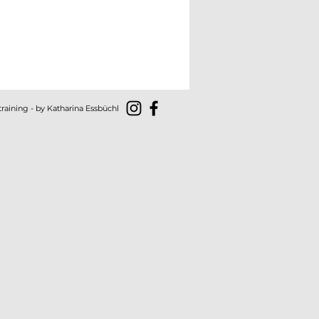
irkung von IHHT auf die
e: Revolutionäre
rstützung für
training - by Katharina Essbüchl
wegserkrankungen