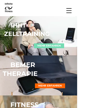
IHHT
ZELLTRAINING
MEHR ERFAHREN
BEMER
THERAPIE
MEHR ERFAHREN
FITNESS