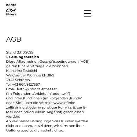
AGB
Stand:
23.10.2025
1. Geltungsbereich
Diese Allgemeinen Geschäftsbedingungen (AGB)
gelten für alle Verträge, die zwischen
Katharina Essbüchl
Waldviertler Wohnparkk 38/2
3943 Schrems
Tel: +43 664/9127667
Email:
kathi@infinite-fitness.at
(im Folgenden „Anbieterin“ oder „wir“)
und ihren Kund:innen (im Folgenden „Kunde“
oder „Sie“) über die Website
www.infinite-
zelltraining.at
oder in sonstiger Form (z. B. per E-
Mail oder individuellem Angebot) geschlossen
werden.
Abweichende Bedingungen des Kunden werden
nicht anerkannt, es sei denn, wir stimmen ihrer
Geltung ausdrücklich schriftlich zu.