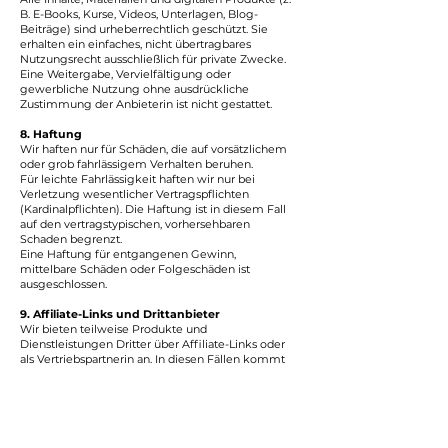
B. E-Books, Kurse, Videos, Unterlagen, Blog-
Beiträge) sind urheberrechtlich geschützt. Sie
erhalten ein einfaches, nicht übertragbares
Nutzungsrecht ausschließlich für private Zwecke.
Eine Weitergabe, Vervielfältigung oder
gewerbliche Nutzung ohne ausdrückliche
Zustimmung der Anbieterin ist nicht gestattet.
8. Haftung
Wir haften nur für Schäden, die auf vorsätzlichem
oder grob fahrlässigem Verhalten beruhen.
Für leichte Fahrlässigkeit haften wir nur bei
Verletzung wesentlicher Vertragspflichten
(Kardinalpflichten). Die Haftung ist in diesem Fall
auf den vertragstypischen, vorhersehbaren
Schaden begrenzt.
Eine Haftung für entgangenen Gewinn,
mittelbare Schäden oder Folgeschäden ist
ausgeschlossen.
9. Affiliate-Links und Drittanbieter
Wir bieten teilweise Produkte und
Dienstleistungen Dritter über Affiliate-Links oder
als Vertriebspartnerin an. In diesen Fällen kommt
der Vertrag zwischen Ihnen und dem Drittanbieter
zustande. Für die Erfüllung dieser Verträge,
Lieferung und Gewährleistung ist ausschließlich
der jeweilige Drittanbieter verantwortlich.