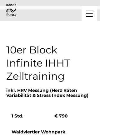
10er Block
Infinite IHHT
Zelltraining
inkl. HRV Messung (Herz Raten
Variabilität & Stress Index Messung)
790
Euro
1 Std.
1
€ 790
S
t
Waldviertler Wohnpark
d