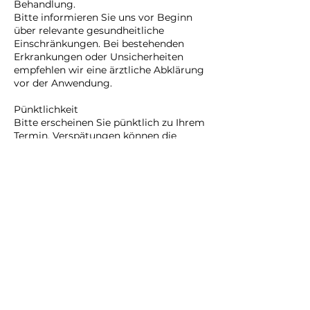
Behandlung.
Bitte informieren Sie uns vor Beginn
über relevante gesundheitliche
Einschränkungen. Bei bestehenden
Erkrankungen oder Unsicherheiten
empfehlen wir eine ärztliche Abklärung
vor der Anwendung.
Pünktlichkeit
Bitte erscheinen Sie pünktlich zu Ihrem
Termin. Verspätungen können die
Behandlungszeit verkürzen, da
nachfolgende Termine nicht
verschoben werden können.
Haftung
Die Teilnahme an allen Angeboten
erfolgt auf eigene Verantwortung. Für
Schäden, die durch unvollständige
Angaben zum Gesundheitszustand
entstehen, kann keine Haftung
übernommen werden.