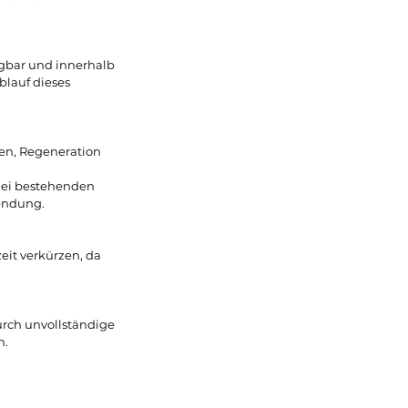
agbar und innerhalb
blauf dieses
en, Regeneration
 Bei bestehenden
endung.
eit verkürzen, da
urch unvollständige
n.