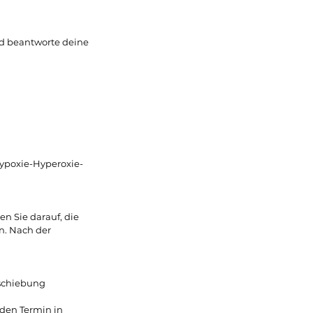
nd beantworte deine
Hypoxie-Hyperoxie-
n Sie darauf, die
n. Nach der
rschiebung
 den Termin in