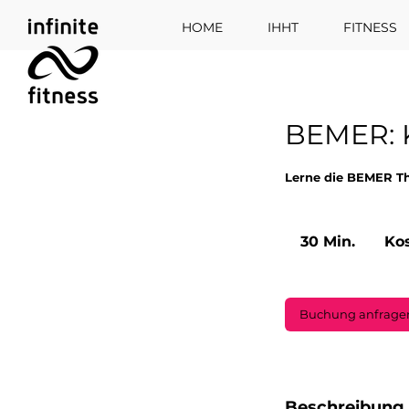
HOME
IHHT
FITNESS
BEMER: 
Lerne die BEMER Th
Kostenfre
30 Min.
3
Kos
0
M
i
Buchung anfrage
n
.
Beschreibung