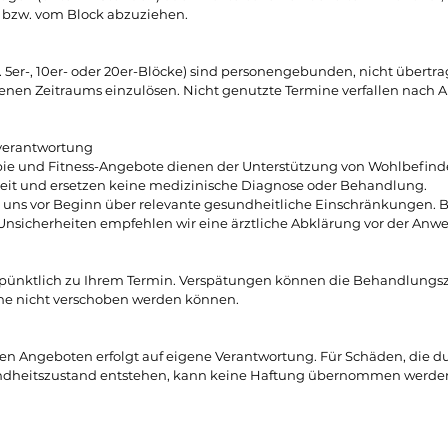
 bzw. vom Block abzuziehen.
. 5er-, 10er- oder 20er-Blöcke) sind personengebunden, nicht übertr
enen Zeitraums einzulösen. Nicht genutzte Termine verfallen nach A
verantwortung
ie und Fitness-Angebote dienen der Unterstützung von Wohlbefind
eit und ersetzen keine medizinische Diagnose oder Behandlung.
ie uns vor Beginn über relevante gesundheitliche Einschränkungen.
nsicherheiten empfehlen wir eine ärztliche Abklärung vor der Anw
e pünktlich zu Ihrem Termin. Verspätungen können die Behandlungsz
ne nicht verschoben werden können.
len Angeboten erfolgt auf eigene Verantwortung. Für Schäden, die d
heitszustand entstehen, kann keine Haftung übernommen werde