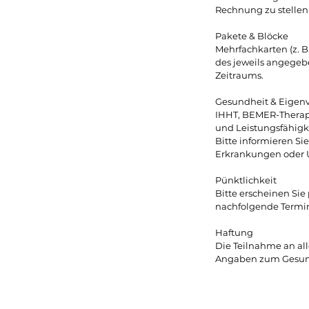
Rechnung zu stellen
Pakete & Blöcke
Mehrfachkarten (z. B
des jeweils angegeb
Zeitraums.
Gesundheit & Eigen
IHHT, BEMER-Therap
und Leistungsfähigk
Bitte informieren S
Erkrankungen oder U
Pünktlichkeit
Bitte erscheinen Si
nachfolgende Termi
Haftung
Die Teilnahme an al
Angaben zum Gesund