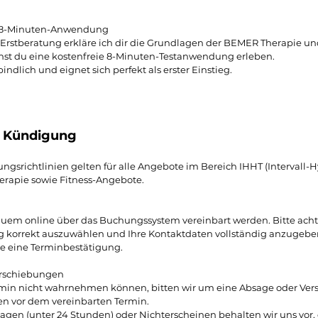
e 8-Minuten-Anwendung
n Erstberatung erkläre ich dir die Grundlagen der BEMER Therapie u
st du eine kostenfreie 8-Minuten-Testanwendung erleben.
indlich und eignet sich perfekt als erster Einstieg.
 Kündigung
gsrichtlinien gelten für alle Angebote im Bereich IHHT (Intervall-
erapie sowie Fitness-Angebote.
em online über das Buchungssystem vereinbart werden. Bitte achte
 korrekt auszuwählen und Ihre Kontaktdaten vollständig anzugebe
e eine Terminbestätigung.
rschiebungen
ermin nicht wahrnehmen können, bitten wir um eine Absage oder Ve
en vor dem vereinbarten Termin.
sagen (unter 24 Stunden) oder Nichterscheinen behalten wir uns vor,